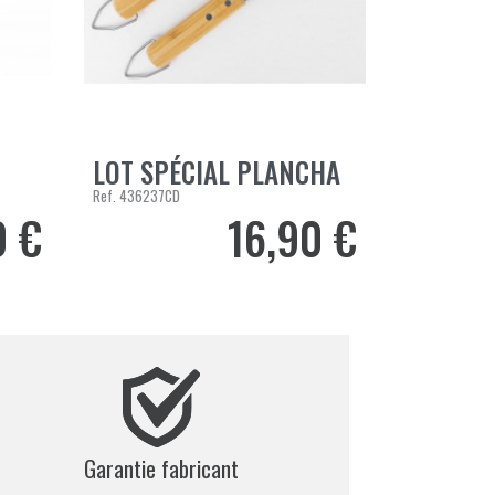
LOT SPÉCIAL PLANCHA
AJOUTER AU PANIER
Ref.
436237CD
0 €
16,90 €
Prix
Garantie fabricant