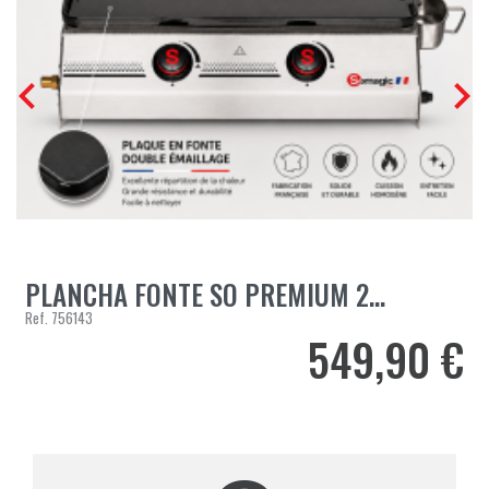


PLANCHA FONTE SO PREMIUM 2...
Ref.
756143
549,90 €
Prix