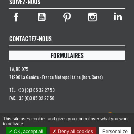
SUIVEZ-NOUS
CONTACTEZ-NOUS
FORMULAIRES
1 A, RD 975
71290 La Genète - France Métropolitaine (hors Corse)
TÉL.
+33 (0)3 85 32 27 50
FAX.
+33 (0)3 85 32 27 58
Contactez-nous
© 2026 - Somagic - All rights reserved |
Gestion des cookies
|
created
This site uses cookies and gives you control over what you want
by
to activate
OK, accept all
Deny all cookies
Personalize