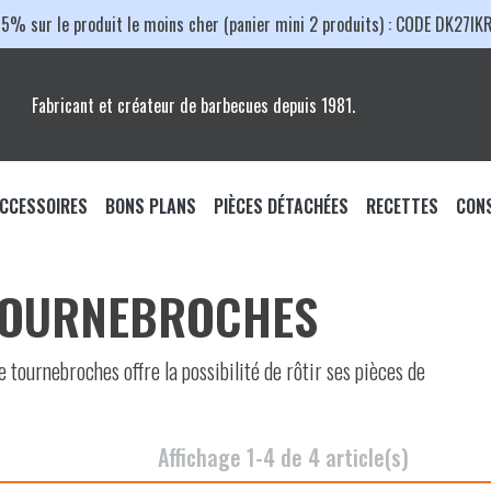
15% sur le produit le moins cher (panier mini 2 produits) : CODE DK27IK
Fabricant et créateur de barbecues depuis 1981.
CCESSOIRES
BONS PLANS
PIÈCES DÉTACHÉES
RECETTES
CONS
ccessoires Barbecue
PACKS PROMO
BARBECUES
TOURNEBROCHES
çaise
ccessoires Plancha
PROMOS DU MOMENT
Barbecues Charbon
ser
Grilles de Cuisson
ccessoires Braséro
tournebroches offre la possibilité de rôtir ses pièces de
hariot
Cuve et Couvercle
laques de Cuisson
trique
Moteur et Soufflerie
rilles de Cuisson
Affichage 1-4 de 4 article(s)
Axe de Roue et Roue
ancha
ousses