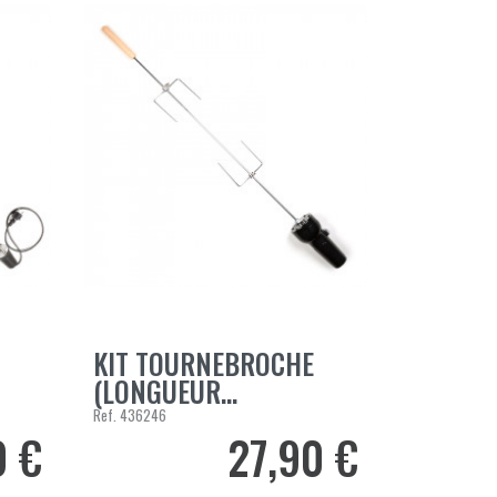
KIT TOURNEBROCHE
AJOUTER AU PANIER
(LONGUEUR...
Ref.
436246
0 €
27,90 €
Prix