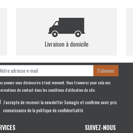
Planchas Gaz
Plaques de Cuisson
Brûleurs
Robinet et Piezzo
Livraison à domicile
Divers
BRASEROS
Braséros Gaz
S’abonner
us pouvez vous désinscrire à tout moment. Vous trouverez pour cela nos
formations de contact dans les conditions d'utilisation du site.
J'accepte de recevoir la newsletter Somagic et confirme avoir pris
connaissance de la politique de confidentialité
RVICES
SUIVEZ-NOUS