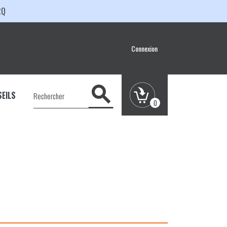
RQ
Connexion

EILS
0