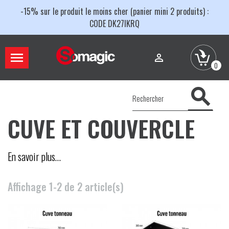
-15% sur le produit le moins cher (panier mini 2 produits) :
CODE DK27IKRQ


0

CUVE ET COUVERCLE
En savoir plus…
Affichage 1-2 de 2 article(s)