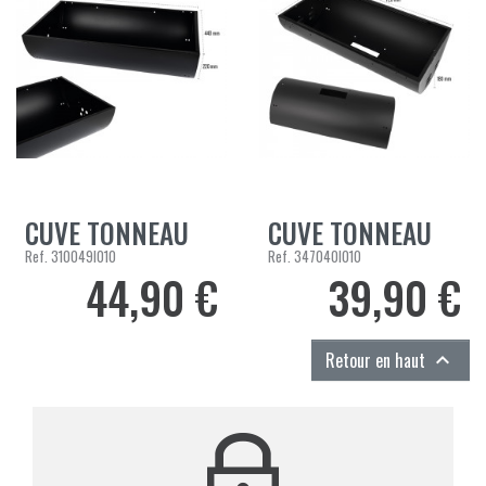
CUVE TONNEAU
CUVE TONNEAU
Ref.
310049I010
Ref.
347040I010
44,90 €
39,90 €
Prix
Prix
Retour en haut
