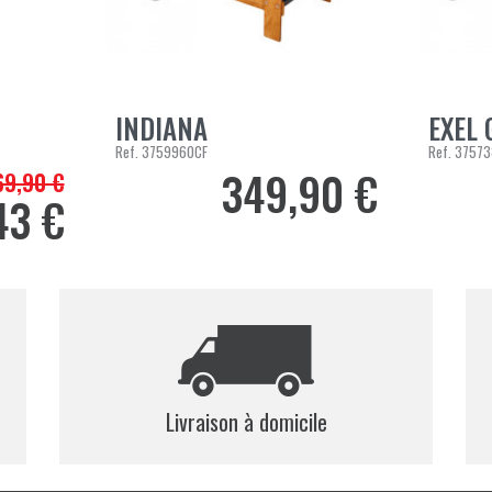
INDIANA
EXEL 
AJOUTER AU PANIER
AJOUTER 
Ref.
3759960CF
Ref.
37573
349,90 €
69,90 €
ix de base
Prix
43 €
Livraison à domicile