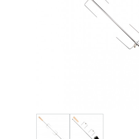
Barbecue Electrique
Cuisines d'ex
A
Grilloir Fonte
N
Rôtissoire
N
A