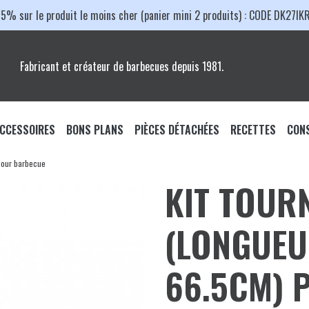
15% sur le produit le moins cher (panier mini 2 produits) : CODE DK27IK
Fabricant et créateur de barbecues depuis 1981.
CCESSOIRES
BONS PLANS
PIÈCES DÉTACHÉES
RECETTES
CONS
pour barbecue
ccessoires Barbecue
PACKS PROMO
BARBECUES
KIT TOUR
çaise
ccessoires Plancha
PROMOS DU MOMENT
Barbecues Charbon
ser
Grilles de Cuisson
ccessoires Braséro
(LONGUEU
hariot
Cuve et Couvercle
laques de Cuisson
trique
Moteur et Soufflerie
66.5CM) 
rilles de Cuisson
Axe de Roue et Roue
ancha
ousses