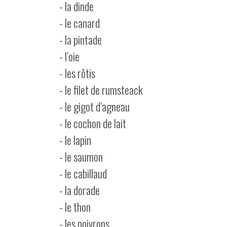
- la dinde
- le canard
- la pintade
- l’oie
- les rôtis
- le filet de rumsteack
- le gigot d’agneau
- le cochon de lait
- le lapin
- le saumon
- le cabillaud
- la dorade
- le thon
- les poivrons