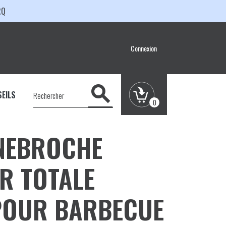
RQ
Connexion

EILS
0
NEBROCHE
R TOTALE
POUR BARBECUE