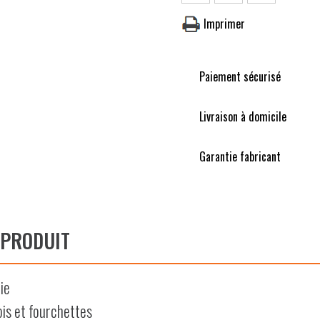
Planchas Gaz
Imprimer
Plaques de Cuisson
Brûleurs
Paiement sécurisé
Robinet et Piezzo
Divers
Livraison à domicile
BRASEROS
Garantie fabricant
Braséros Gaz
 PRODUIT
ie
is et fourchettes