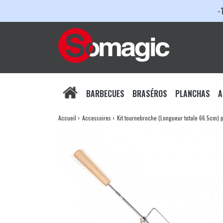
-
BARBECUES
BRASÉROS
PLANCHAS
A
Accueil
Accessoires
Kit tournebroche (Longueur totale 66.5cm) 
Barbecue Charbon
Braséros de cuisson
Plancha Gaz
A
Fonte
Braséros de chauffage
Plancha Fran
A
Acier
Plancha a po
A
Kettle
Plancha sur c
P
Kamado
Plancha Elec
G
Barbecue Gaz
Desserte Pl
H