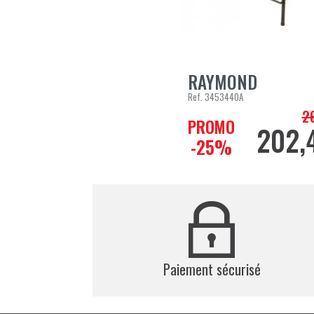
RAYMOND
AJOUTER AU PANIER
Ref.
3453440A
2
Pr
PROMO
202,
Prix
-25%
Paiement sécurisé