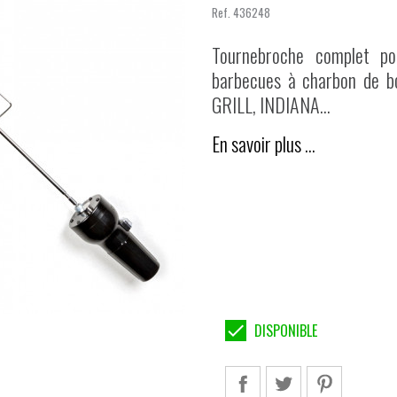
Divers
térieur
Ref.
436248
ccessoires cheminée
Kit Rénovation Barbecue
Tournebroche complet pou
os Tournebroches
Barbecues Electrique
barbecues à charbon de 
Divers
os Couteaux
GRILL, INDIANA...
Barbecues Gaz
Gamme Signature
En savoir plus …
Grilles et Plaques de Cuisson
Gamme Essentiel
Brûleurs et Protections
Gamma Magma
Robinet et Piezzo
llume Feu
Axe de Roue et roue
Divers
PLANCHAS
Planchas Electrique

DISPONIBLE
Plaques de Cuisson
Divers