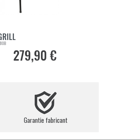
GRILL
AU PANIER
80B
279,90 €
Prix
Garantie fabricant