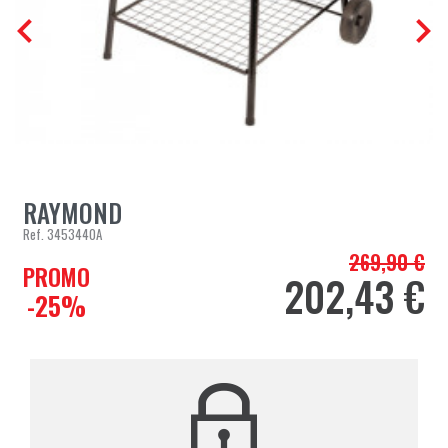


RAYMOND
Ref.
3453440A
269,90 €
Prix de base
PROMO
202,43 €
Prix
-25%