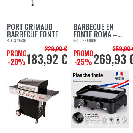
PORT GRIMAUD
BARBECUE EN
BARBECUE FONTE
FONTE ROMA –...
Ref.
370536
Ref.
3991000B
229,90 €
359,90 
Prix de base
Prix de bas
PROMO
PROMO
183,92 €
269,93 
Prix
Prix
-20%
-25%