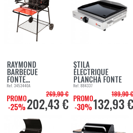
RAYMOND
STILA
BARBECUE
ÉLECTRIQUE
FONTE...
PLANCHA FONTE
Ref.
3453440A
Ref.
884337
269,90 €
189,90 
Prix de base
Prix de bas
PROMO
PROMO
202,43 €
132,93 
Prix
Prix
-25%
-30%