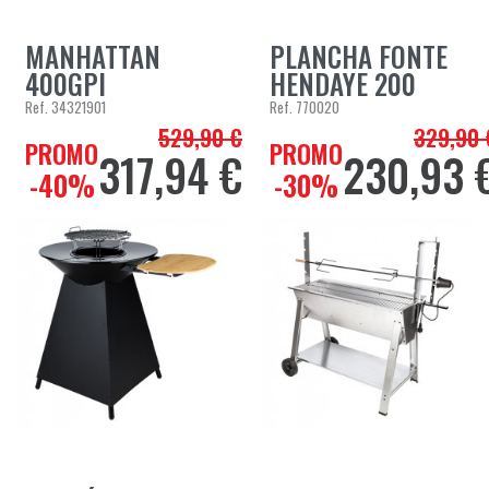
MANHATTAN
PLANCHA FONTE
400GPI
HENDAYE 200
Ref.
34321901
Ref.
770020
529,90 €
329,90 
Prix de base
Prix de bas
PROMO
PROMO
317,94 €
230,93 
Prix
Prix
-40%
-30%