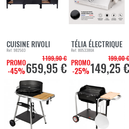
CUISINE RIVOLI
TÉLIA ÉLECTRIQUE
Ref.
982503
Ref.
8053380A
1 199,90 €
199,00 
Prix de base
Prix de bas
PROMO
PROMO
659,95 €
149,25 
Prix
Prix
-45%
-25%