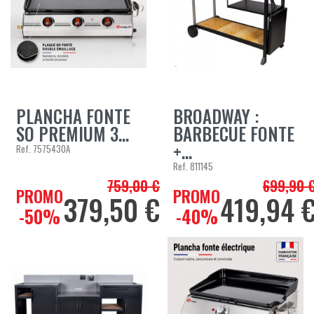
PLANCHA FONTE
BROADWAY :
SO PREMIUM 3...
BARBECUE FONTE
+...
Ref.
7575430A
Ref.
811145
759,00 €
699,90 
Prix de base
Prix de bas
PROMO
PROMO
379,50 €
419,94 
Prix
Prix
-50%
-40%