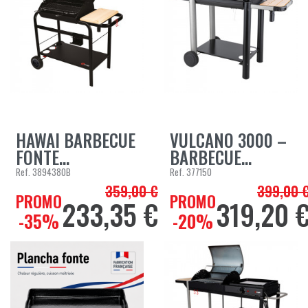
HAWAI BARBECUE
VULCANO 3000 –
FONTE...
BARBECUE...
Ref.
3894380B
Ref.
377150
359,00 €
399,00 
Prix de base
Prix de bas
PROMO
PROMO
233,35 €
319,20 
Prix
Prix
-35%
-20%