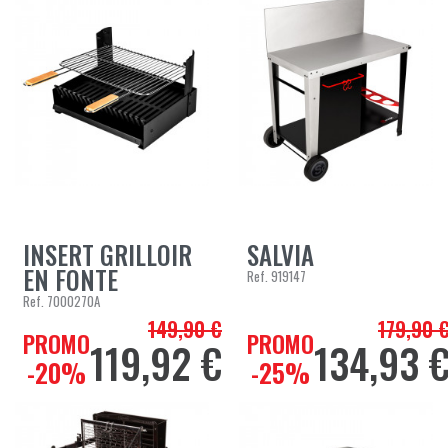
INSERT GRILLOIR
SALVIA
EN FONTE
Ref.
919147
Ref.
7000270A
149,90 €
179,90 
Prix de base
Prix de bas
PROMO
PROMO
119,92 €
134,93 
Prix
Prix
-20%
-25%