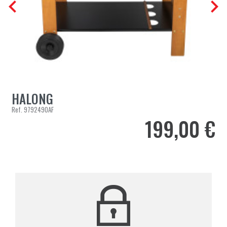


HALONG
Ref.
9792490AF
199,00 €
Prix