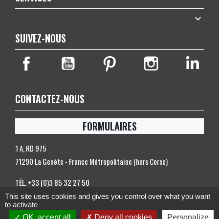

SUIVEZ-NOUS
CONTACTEZ-NOUS
FORMULAIRES
1 A, RD 975
71290 La Genète - France Métropolitaine (hors Corse)
TÉL.
+33 (0)3 85 32 27 50
FAX.
+33 (0)3 85 32 27 58
This site uses cookies and gives you control over what you want
to activate
Contactez-nous
OK, accept all
Deny all cookies
Personalize