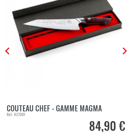


COUTEAU CHEF - GAMME MAGMA
Ref.
437001
84,90 €
Prix