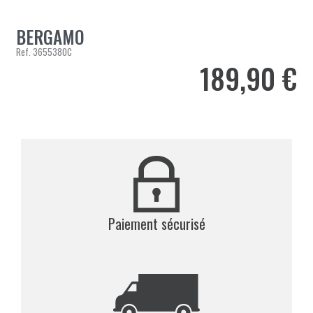
BERGAMO
Ref.
3655380C
189,90 €
Prix
Paiement sécurisé