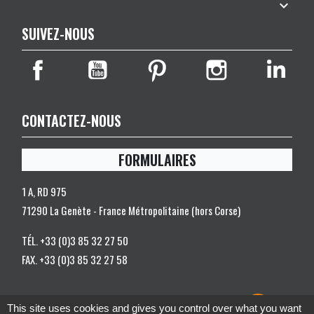

SUIVEZ-NOUS
CONTACTEZ-NOUS
FORMULAIRES
1 A, RD 975
71290 La Genète - France Métropolitaine (hors Corse)
TÉL.
+33 (0)3 85 32 27 50
FAX.
+33 (0)3 85 32 27 58
Contactez-nous
© 2026 - Somagic - All rights reserved |
Gestion des cookies
|
created
This site uses cookies and gives you control over what you want
by