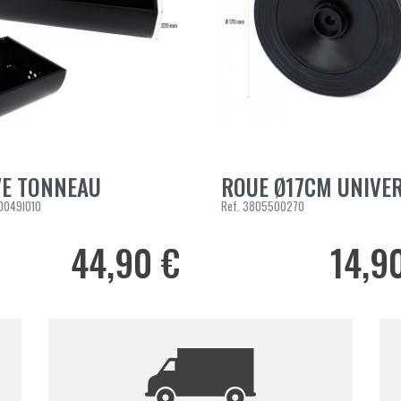
E TONNEAU
ROUE Ø17CM UNIVE
ER AU PANIER
AJOUTER AU PANIER
0049I010
Ref.
3805500270
44,90 €
14,9
Prix
Prix