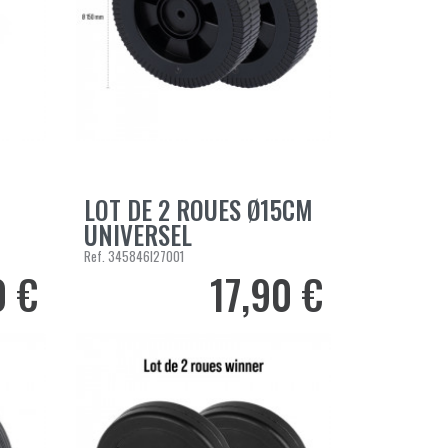
LOT DE 2 ROUES Ø15CM
AJOUTER AU PANIER
UNIVERSEL
Ref.
345846I27001
0 €
17,90 €
Prix