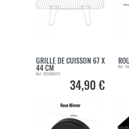
GRILLE DE CUISSON 67 X
ROU
AJOUTER AU PANIER
AJOUT
44 CM
Ref.
34
Ref.
3550160171
34,90 €
Prix