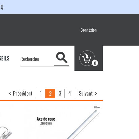
RQ
Connexion

EILS
0
Précédent
1
2
3
4
Suivant

