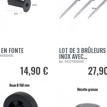
Planchas Gaz
Plaques de Cuisson
Brûleurs
Robinet et Piezzo
Divers
BRASEROS
 EN FONTE
LOT DE 3 BRÛLEURS
ER AU PANIER
AJOUTER AU PANIER
Braséros Gaz
INOX AVEC...
46000400
Ref.
G432Y8000001
14,90 €
27,9
Prix
Prix