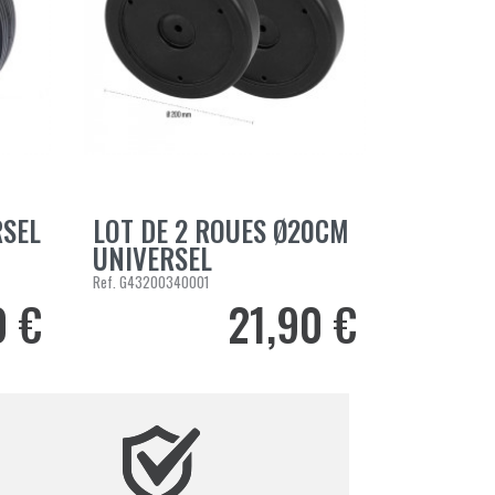
RSEL
LOT DE 2 ROUES Ø20CM
AJOUTER AU PANIER
UNIVERSEL
Ref.
G43200340001
0 €
21,90 €
Prix