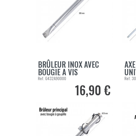
Barbecue Electrique
Cuisines d'ex
A
Grilloir Fonte
N
Rôtissoire
N
BRÛLEUR INOX AVEC
AXE
AJOUTER AU PANIER
AJOUT
BOUGIE A VIS
UNI
A
Ref.
G432A90000
Ref.
30
16,90 €
Prix