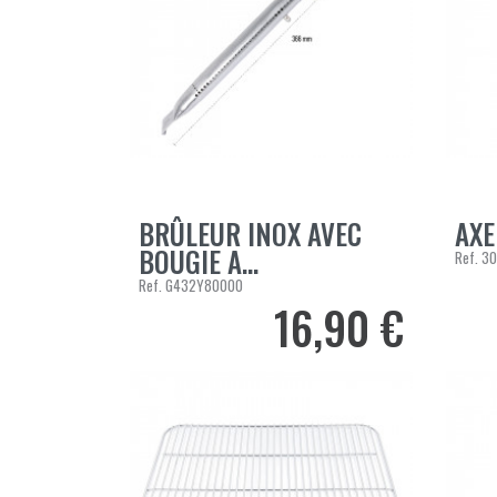
BRÛLEUR INOX AVEC
AXE
AJOUTER AU PANIER
AJOUT
BOUGIE A...
Ref.
30
Ref.
G432Y80000
16,90 €
Prix