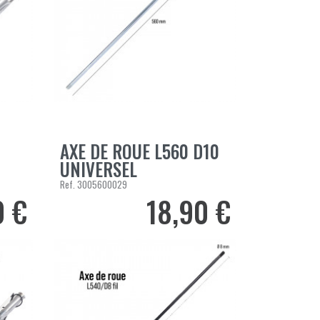
AXE DE ROUE L560 D10
AJOUTER AU PANIER
UNIVERSEL
Ref.
3005600029
0 €
18,90 €
Prix