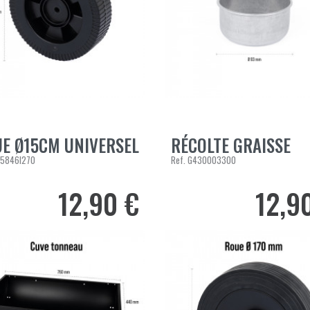
E Ø15CM UNIVERSEL
RÉCOLTE GRAISSE
ER AU PANIER
AJOUTER AU PANIER
5846I270
Ref.
G430003300
12,90 €
12,9
Prix
Prix