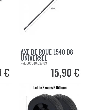
AXE DE ROUE L540 D8
AJOUTER AU PANIER
UNIVERSEL
Ref.
300540I027-03
0 €
15,90 €
Prix