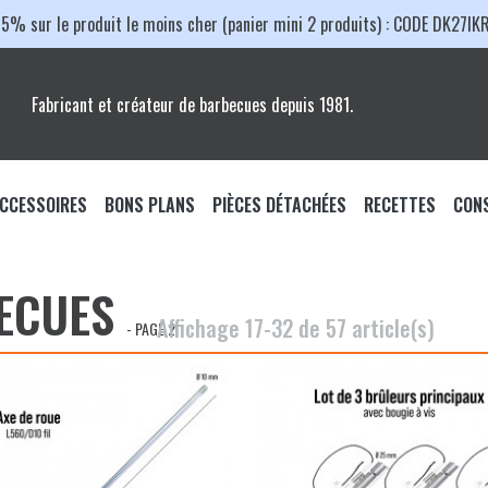
15% sur le produit le moins cher (panier mini 2 produits) : CODE DK27IK
Fabricant et créateur de barbecues depuis 1981.
CCESSOIRES
BONS PLANS
PIÈCES DÉTACHÉES
RECETTES
CONS
ccessoires Barbecue
PACKS PROMO
BARBECUES
ECUES
çaise
ccessoires Plancha
PROMOS DU MOMENT
Barbecues Charbon
Affichage 17-32 de 57 article(s)
- PAGE 2
ser
Grilles de Cuisson
ccessoires Braséro
hariot
Cuve et Couvercle
laques de Cuisson
trique
Moteur et Soufflerie
rilles de Cuisson
Axe de Roue et Roue
ancha
ousses